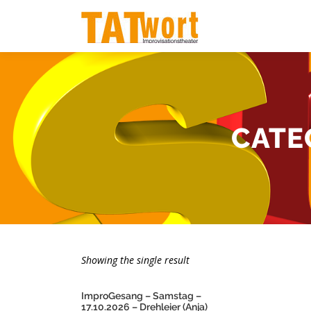
Zum
Inhalt
springen
CATE
Showing the single result
ImproGesang – Samstag –
17.10.2026 – Drehleier (Anja)