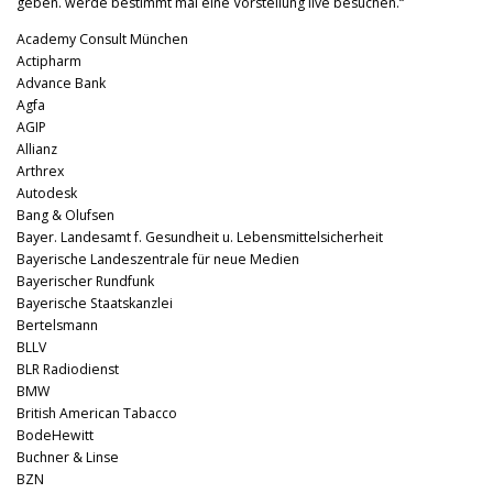
geben. werde bestimmt mal eine Vorstellung live besuchen.“
Academy Consult München
Actipharm
Advance Bank
Agfa
AGIP
Allianz
Arthrex
Autodesk
Bang & Olufsen
Bayer. Landesamt f. Gesundheit u. Lebensmittelsicherheit
Bayerische Landeszentrale für neue Medien
Bayerischer Rundfunk
Bayerische Staatskanzlei
Bertelsmann
BLLV
BLR Radiodienst
BMW
British American Tabacco
BodeHewitt
Buchner & Linse
BZN