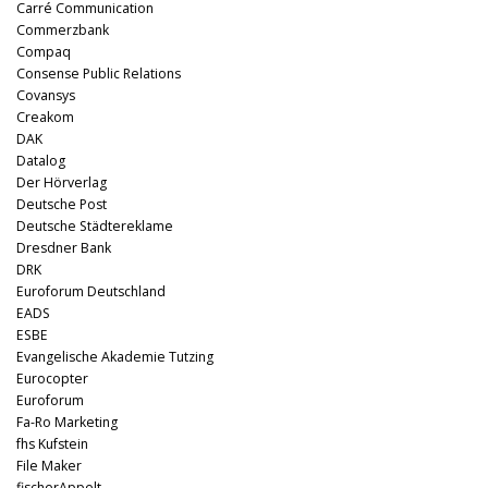
Carré Communication
Commerzbank
Compaq
Consense Public Relations
Covansys
Creakom
DAK
Datalog
Der Hörverlag
Deutsche Post
Deutsche Städtereklame
Dresdner Bank
DRK
Euroforum Deutschland
EADS
ESBE
Evangelische Akademie Tutzing
Eurocopter
Euroforum
Fa-Ro Marketing
fhs Kufstein
File Maker
fischerAppelt