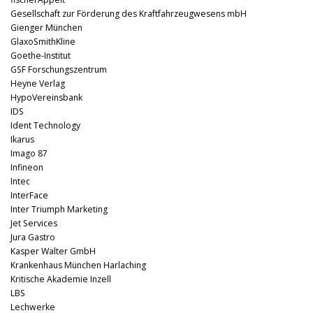
Gesellschaft zur Förderung des Kraftfahrzeugwesens mbH
Gienger München
GlaxoSmithKline
Goethe-Institut
GSF Forschungszentrum
Heyne Verlag
HypoVereinsbank
IDS
Ident Technology
Ikarus
Imago 87
Infineon
Intec
InterFace
Inter Triumph Marketing
Jet Services
Jura Gastro
Kasper Walter GmbH
Krankenhaus München Harlaching
Kritische Akademie Inzell
LBS
Lechwerke