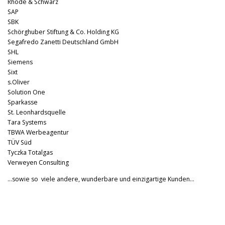
Rhode & Schwarz
SAP
SBK
Schörghuber Stiftung & Co. Holding KG
Segafredo Zanetti Deutschland GmbH
SHL
Siemens
Sixt
s.Oliver
Solution One
Sparkasse
St. Leonhardsquelle
Tara Systems
TBWA Werbeagentur
TÜV Süd
Tyczka Totalgas
Verweyen Consulting
…sowie so viele andere, wunderbare und einzigartige Kunden…