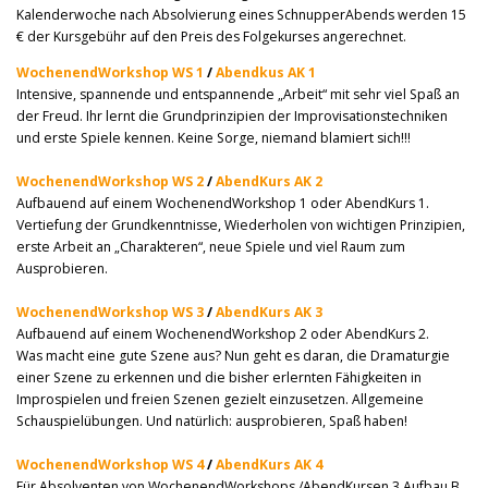
Kalenderwoche nach Absolvierung eines SchnupperAbends werden 15
€ der Kursgebühr auf den Preis des Folgekurses angerechnet.
WochenendWorkshop WS 1
/
Abendkus AK 1
Intensive, spannende und entspannende „Arbeit“ mit sehr viel Spaß an
der Freud. Ihr lernt die Grundprinzipien der Improvisationstechniken
und erste Spiele kennen. Keine Sorge, niemand blamiert sich!!!
WochenendWorkshop WS 2
/
AbendKurs AK 2
Aufbauend auf einem WochenendWorkshop 1 oder AbendKurs 1.
Vertiefung der Grundkenntnisse, Wiederholen von wichtigen Prinzipien,
erste Arbeit an „Charakteren“, neue Spiele und viel Raum zum
Ausprobieren.
WochenendWorkshop WS 3
/
AbendKurs AK 3
Aufbauend auf einem WochenendWorkshop 2 oder AbendKurs 2.
Was macht eine gute Szene aus? Nun geht es daran, die Dramaturgie
einer Szene zu erkennen und die bisher erlernten Fähigkeiten in
Improspielen und freien Szenen gezielt einzusetzen. Allgemeine
Schauspielübungen. Und natürlich: ausprobieren, Spaß haben!
WochenendWorkshop WS 4
/
AbendKurs AK 4
Für Absolventen von WochenendWorkshops /AbendKursen 3 Aufbau B.