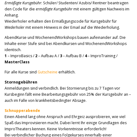
Ermäßigte Kursgebühr
: Schüler/ Studenten/ Azubis/ Rentner beantragen
den Code für die
ermäßigte Kursgebühr
mit einem gültigen Nachweis im
Anhang.
Wiederholer erhalten den Ermäßigungscode für Kursgebühr für
Wiederholer
mit einem Hinweis in der Email auf die Wiederholung.
AbendKurse und WochenendWorkshops bauen aufeinander auf. Die
Inhalte einer Stufe sind bei Abendkursen und WochenendWorkshops
identisch.
1
– ImproBasics /
2
– Aufbau A /
3
– Aufbau B /
4
– ImproTraining /
MasterClass
Für alle Kurse sind
Gutscheine
erhältlich.
Stornogebühren
Anmeldungen sind verbindlich. Bei Stornierung bis zu 7 Tagen vor
Kursbeginn fällt eine Bearbeitungsgebühr von 25% der Kursgebühr an –
auch im Falle von krankheitsbedingter Absage.
Schnupperabende
Einen Abend lang ohne Anspruch und Ehrgeiz ausprobieren, wie viel
Spaß das Improvisieren macht. Dabei lernt Ihr einige Grundlagen des
ImproTheaters kennen. Keine Vorkenntnisse erforderlich!
Bei verbindlicher Buchung eines Folgekurses innerhalb einer