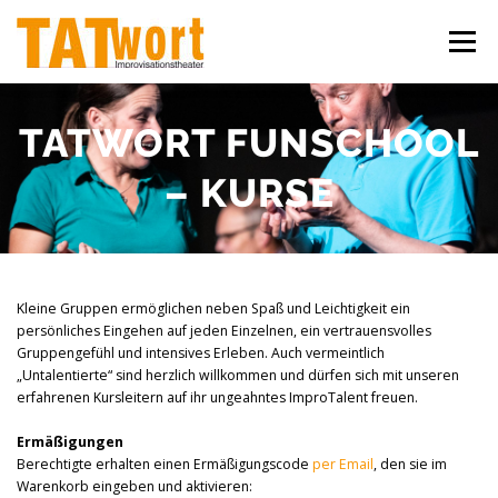
Zum
Inhalt
Menü
springen
ÜBER UNS
WORKSHOPS
IMPROSHOWS
TATWORT FUNSCHOOL
– KURSE
IHR EVENT
KONTAKT
Kleine Gruppen ermöglichen neben Spaß und Leichtigkeit ein
persönliches Eingehen auf jeden Einzelnen, ein vertrauensvolles
Gruppengefühl und intensives Erleben. Auch vermeintlich
„Untalentierte“ sind herzlich willkommen und dürfen sich mit unseren
erfahrenen Kursleitern auf ihr ungeahntes ImproTalent freuen.
Ermäßigungen
Berechtigte erhalten einen Ermäßigungscode
per Email
, den sie im
Warenkorb eingeben und aktivieren: