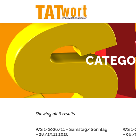
Zum
Inhalt
springen
CATEGO
Showing all 3 results
WS 1-2026/11 – Samstag/ Sonntag
WS 1-
– 28./29.11.2026
– 06./