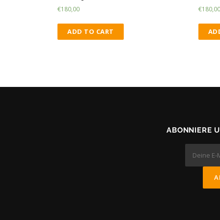
€
180,00
€
180,0
ADD TO CART
AD
ABONNIERE 