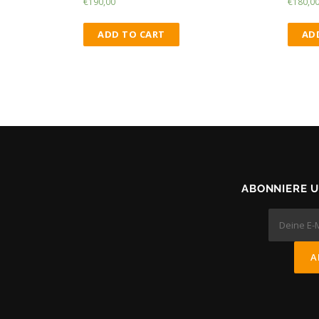
€
190,00
€
180,0
ADD TO CART
AD
ABONNIERE 