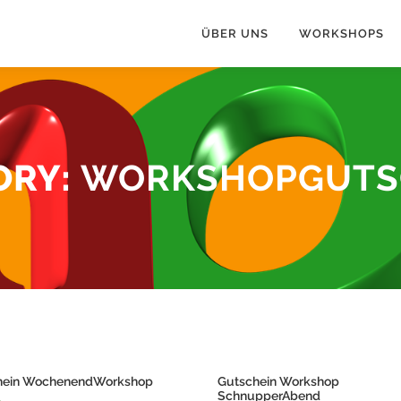
ÜBER UNS
WORKSHOPS
ORY:
WORKSHOPGUTS
hein WochenendWorkshop
Gutschein Workshop
SchnupperAbend