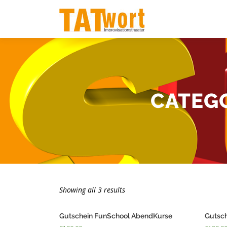
Zum
Inhalt
springen
CATEG
Showing all 3 results
Gutschein FunSchool AbendKurse
Gutsc