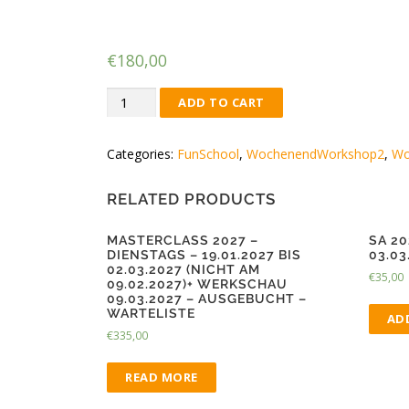
Sonntag – 10./11
€
180,00
WS
ADD TO CART
2-
2026/10
Categories:
FunSchool
,
WochenendWorkshop2
,
Wo
-
Samstag/
RELATED PRODUCTS
Sonntag
-
MASTERCLASS 2027 –
SA 2
10./11.10.2026
DIENSTAGS – 19.01.2027 BIS
03.03
quantity
02.03.2027 (NICHT AM
€
35,00
09.02.2027)+ WERKSCHAU
09.03.2027 – AUSGEBUCHT –
WARTELISTE
AD
€
335,00
READ MORE