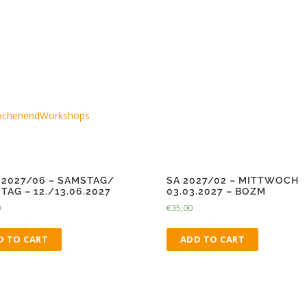
1.02.2027
chenendWorkshops
-2027/06 – SAMSTAG/
SA 2027/02 – MITTWOCH
AG – 12./13.06.2027
03.03.2027 – BOZM
0
€
35,00
D TO CART
ADD TO CART