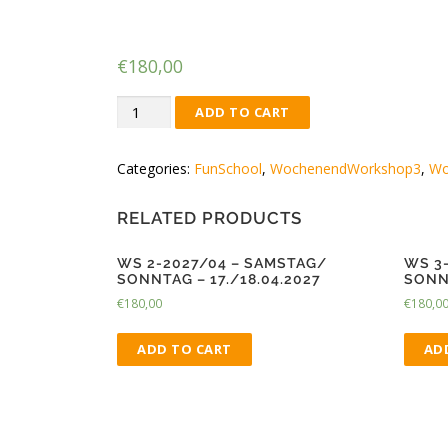
Sonntag – 20./2
€
180,00
WS
ADD TO CART
3-
2027/02
Categories:
FunSchool
,
WochenendWorkshop3
,
Wo
-
Samstag/
RELATED PRODUCTS
Sonntag
-
WS 2-2027/04 – SAMSTAG/
WS 3
20./21.02.2027
SONNTAG – 17./18.04.2027
SONNT
quantity
€
180,00
€
180,0
ADD TO CART
AD