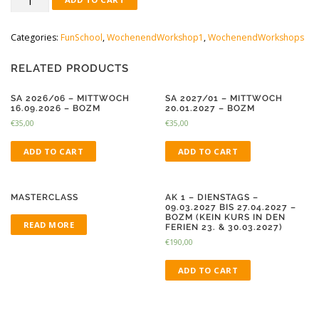
1-
2027/03
Categories:
FunSchool
,
WochenendWorkshop1
,
WochenendWorkshops
-
Samstag/
Sonntag
RELATED PRODUCTS
-
06./07.03.2027
SA 2026/06 – MITTWOCH
SA 2027/01 – MITTWOCH
16.09.2026 – BOZM
20.01.2027 – BOZM
quantity
€
35,00
€
35,00
ADD TO CART
ADD TO CART
MASTERCLASS
AK 1 – DIENSTAGS –
09.03.2027 BIS 27.04.2027 –
BOZM (KEIN KURS IN DEN
READ MORE
FERIEN 23. & 30.03.2027)
€
190,00
ADD TO CART