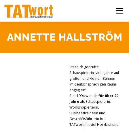
Zum
Inhalt
Menü
springen
ÜBER UNS
WORKSHOPS
IMPROSHOWS
ANNETTE HALLSTRÖM
IHR EVENT
KONTAKT
Staatlich geprüfte
Schauspielerin, viele Jahre auf
großen und kleinen Bühnen
im deutschsprachigen Raum
engagiert.
Seit 1994 war ich
für über 20
Jahre
als Schauspielerin,
Workshopleiterin,
Businesstrainerin und
Geschäftsführerin bei
TATwort mit viel Herzblut und