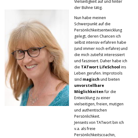
Vielseitigkeit auf und hinter
der Bühne tätig.
Nun habe meinen
Schwerpunkt auf die
Persönlichkeitsentwicklung
gelegt, deren Chancen ich
selbst intensiv erfahren habe
(und immer noch erfahre) und
die mich zutiefst interessiert
und fasziniert. Daher habe ich
die
TATwort LifeSchool
ins
Leben gerufen. Improtools
sind
magisch
und bieten
unvorstellbare
Möglichkeiten
für die
Entwicklung zu einer
vielseitigen, freien, mutigen
und authentischen
Persönlichkeit.
Jenseits von TATwort bin ich
v.a. als freie
Persönlichkeitscoachin,