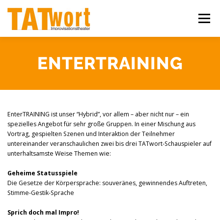
Zum
Inhalt
Menü
springen
ÜBER UNS
WORKSHOPS
IMPROSHOWS
ENTERTRAINING
IHR EVENT
KONTAKT
EnterTRAINING ist unser “Hybrid”, vor allem – aber nicht nur – ein
spezielles Angebot für sehr große Gruppen. In einer Mischung aus
Vortrag, gespielten Szenen und Interaktion der Teilnehmer
untereinander veranschaulichen zwei bis drei TATwort-Schauspieler auf
unterhaltsamste Weise Themen wie:
Geheime Statusspiele
Die Gesetze der Körpersprache: souveränes, gewinnendes Auftreten,
Stimme-Gestik-Sprache
Sprich doch mal Impro!