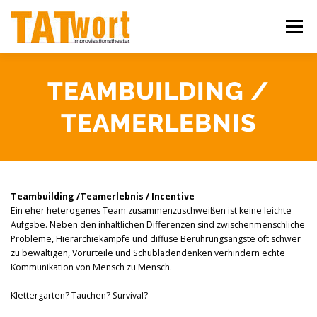
Zum
Inhalt
Menü
springen
ÜBER UNS
WORKSHOPS
IMPROSHOWS
TEAMBUILDING /
TEAMERLEBNIS
IHR EVENT
KONTAKT
Teambuilding /Teamerlebnis / Incentive
Ein eher heterogenes Team zusammenzuschweißen ist keine leichte
Aufgabe. Neben den inhaltlichen Differenzen sind zwischenmenschliche
Probleme, Hierarchiekämpfe und diffuse Berührungsängste oft schwer
zu bewältigen, Vorurteile und Schubladendenken verhindern echte
Kommunikation von Mensch zu Mensch.
Klettergarten? Tauchen? Survival?