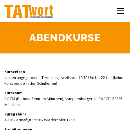
Zum
Inhalt
Menü
springen
ÜBER UNS
WORKSHOPS
IMPROSHOWS
ABENDKURSE
IHR EVENT
KONTAKT
Kurszeiten
an den angegebenen Terminen jeweils von 19:30 Uhr bis 22 Uhr (keine
Kursabende in den Schulferien)
Kursraum
BOZM (Burnout Zentrum München), Nymphenburgerstr. 36 RGB, 80335
München
Kursgebühr
190 € / ermäßigt 155 € / Wiederholer 125 €
Ermäßigungen