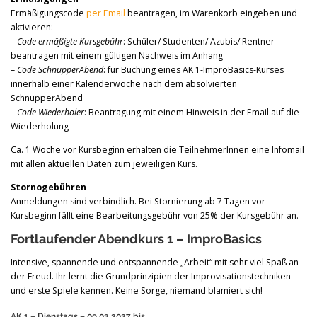
Ermäßigungscode
per Email
beantragen, im Warenkorb eingeben und
aktivieren:
–
Code ermäßigte Kursgebühr
: Schüler/ Studenten/ Azubis/ Rentner
beantragen mit einem gültigen Nachweis im Anhang
–
Code SchnupperAbend
: für Buchung eines AK 1-ImproBasics-Kurses
innerhalb einer Kalenderwoche nach dem absolvierten
SchnupperAbend
–
Code Wiederholer
: Beantragung mit einem Hinweis in der Email auf die
Wiederholung
Ca. 1 Woche vor Kursbeginn erhalten die TeilnehmerInnen eine Infomail
mit allen aktuellen Daten zum jeweiligen Kurs.
Stornogebühren
Anmeldungen sind verbindlich. Bei Stornierung ab 7 Tagen vor
Kursbeginn fällt eine Bearbeitungsgebühr von 25% der Kursgebühr an.
Fortlaufender Abendkurs 1 – ImproBasics
Intensive, spannende und entspannende „Arbeit“ mit sehr viel Spaß an
der Freud. Ihr lernt die Grundprinzipien der Improvisationstechniken
und erste Spiele kennen. Keine Sorge, niemand blamiert sich!
AK 1 – Dienstags – 09.03.2027 bis