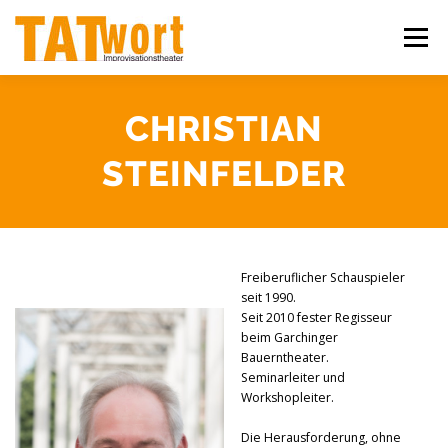
Zum
Inhalt
Menü
springen
ÜBER UNS
WORKSHOPS
IMPROSHOWS
CHRISTIAN
STEINFELDER
IHR EVENT
KONTAKT
Freiberuflicher Schauspieler
seit 1990.
Seit 2010 fester Regisseur
beim Garchinger
Bauerntheater.
Seminarleiter und
Workshopleiter.
Die Herausforderung, ohne