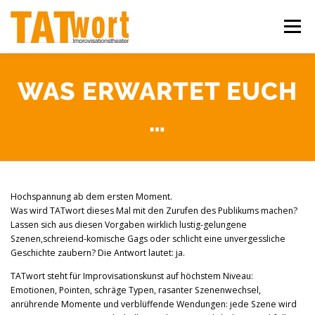
Zum
Inhalt
Menü
springen
ÜBER UNS
WORKSHOPS
IMPROSHOWS
WAS ERWARTET EUCH
…
IHR EVENT
KONTAKT
Hochspannung ab dem ersten Moment.
Was wird TATwort dieses Mal mit den Zurufen des Publikums machen?
Lassen sich aus diesen Vorgaben wirklich lustig-gelungene
S
zenen,schreiend-komische Gags oder schlicht eine unvergessliche
Geschichte zaubern? Die Antwort lautet: ja.
TATwort steht für Improvisationskunst auf höchstem Niveau:
Emotionen, Pointen, schräge Typen, rasanter Szenenwechsel,
anrührende Momente und verblüffende Wendungen: jede Szene wird